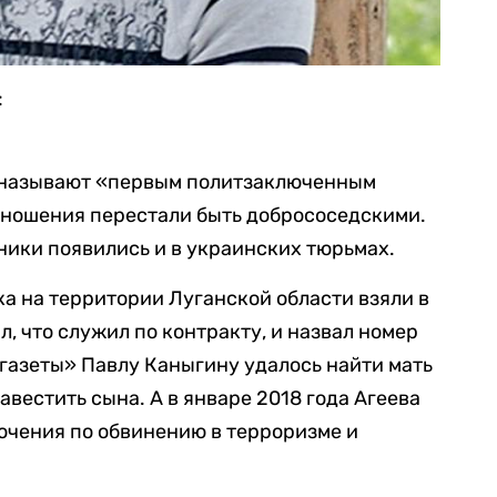
:
е называют «первым политзаключенным
отношения перестали быть добрососедскими.
ники появились и в украинских тюрьмах.
ка на территории Луганской области взяли в
л, что служил по контракту, и назвал номер
газеты» Павлу Каныгину удалось найти мать
авестить сына. А в январе 2018 года Агеева
ючения по обвинению в терроризме и