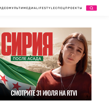
ИДЕО
МУЛЬТИМЕДИА
LIFESTYLE
СПЕЦПРОЕКТЫ