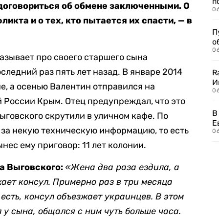
п
 договориться об обмене заключенными. О
0
икта и о тех, кто пытается их спасти, — в
П
о
06
азывает про своего старшего сына
оследний раз пять лет назад. В январе 2014
R
И
не, а осенью Валентин отправился на
0
 России Крым. Отец предупреждал, что это
В
ыговского скрутили в уличном кафе. По
Е
 за некую техническую информацию, то есть
06
нес ему приговор: 11 лет колонии.
а Выговского:
«Жена два раза ездила, а
жает консул. Примерно раз в три месяца
 есть, консул объезжает украинцев. В этом
 у сына, общался с ним чуть больше часа.