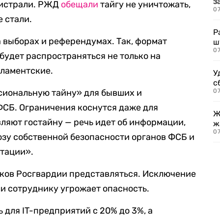
з
гистрали. РЖД
обещали
тайгу не уничтожать,
07
е стали.
Р
 выборах и референдумах. Так, формат
ш
07
будет распространяться не только на
рламентские.
У
с
сиональную тайну» для бывших и
07
СБ. Ограничения коснутся даже для
Ж
вляют гостайну — речь идет об информации,
ж
0
озу собственной безопасности органов ФСБ и
утации».
иков Росгвардии представляться. Исключение
ли сотруднику угрожает опасность.
 для IT-предприятий с 20% до 3%, а