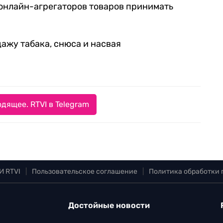
 онлайн-агрегаторов товаров принимать
ажу табака, снюса и насвая
дящее. RTVI в Telegram
И RTVI
|
Пользовательское соглашение
|
Политика обработки
Достойные новости