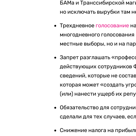
БАМа и Транссибирской ма
но исключать вырубки там н
Трехдневное
голосование
на
многодневного голосования 
местные выборы, но и на па
Запрет разглашать «профес
действующих сотрудников Ф
сведений, которые не соста
которая может «создать угр
(или) нанести ущерб их реп
Обязательство для сотрудн
сделали для тех случаев, ес
Снижение налога на прибыль