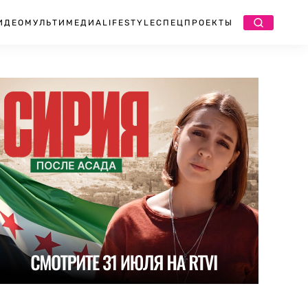
ИДЕО
МУЛЬТИМЕДИА
LIFESTYLE
СПЕЦПРОЕКТЫ