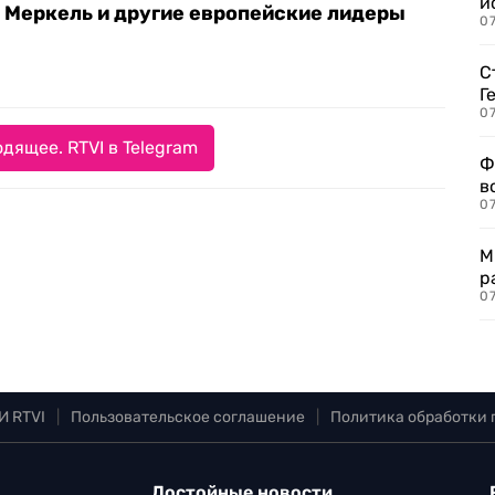
и
а Меркель и другие европейские лидеры
0
С
Г
07
дящее. RTVI в Telegram
Ф
в
07
М
р
07
И RTVI
|
Пользовательское соглашение
|
Политика обработки
Достойные новости