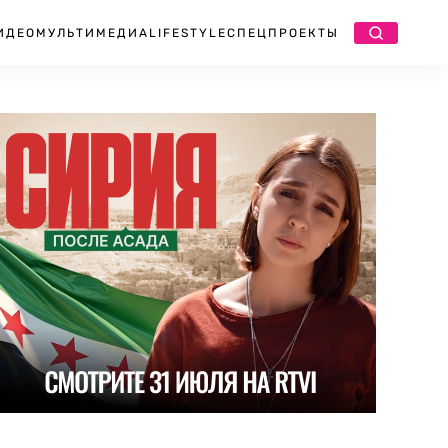
ИДЕО
МУЛЬТИМЕДИА
LIFESTYLE
СПЕЦПРОЕКТЫ