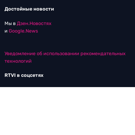
Достойные новости
Мы в
Дзен.Новостях
и
Google.News
Уведомление об использовании рекомендательных
технологий
RTVI в соцсетях
18+