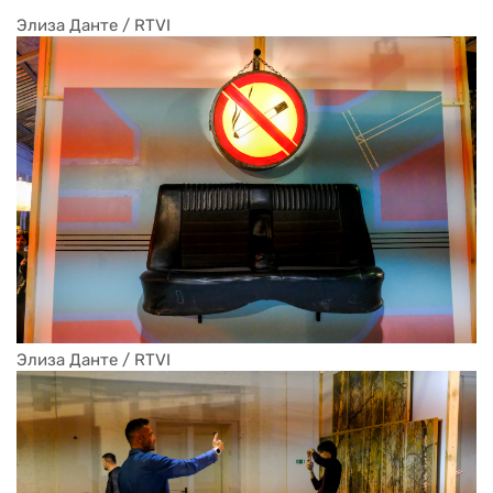
Элиза Данте / RTVI
Элиза Данте / RTVI