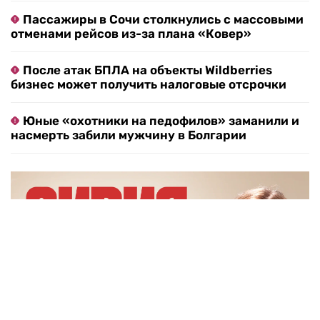
созданные специально для этой выставки.
«Я замыслил выставку, которая строится на
диалоге с художниками, для которых ЦСИ
«Винзавод» стал важным местом в карьере,
местом, через которое прошла их личная
судьба», — пояснил куратор.
Объясняем происходящее. RTVI в Telegram
Путин вывел Шереметьево из стратегических
объектов: что будет с аэропортом
Rafale за триллионы: Франция готова продать
Индии целый воздушный флот