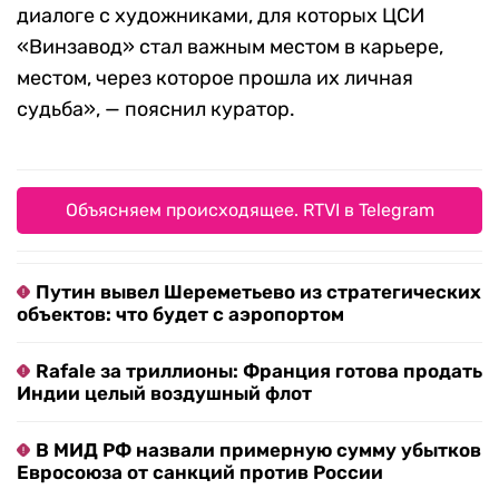
Элиза Данте / RTVI
Элиза Данте / RTVI
Среди участников — Дмитрий Гутов, Ян
Гинзбург, Ирина Корина, Владимир Логутов,
Сергей Сапожников, Евгений Гранильщиков,
Александра Сухарева, Дима Филиппов, Иван
Новиков и Петр Белый. Каждый из них
представит как ретроспективный взгляд на
свои проекты, так и совершенно новые работы,