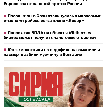
объектов: что будет с аэропортом
Rafale за триллионы: Франция готова продать
Индии целый воздушный флот
В МИД РФ назвали примерную сумму убытков
Евросоюза от санкций против России
Пассажиры в Сочи столкнулись с массовыми
отменами рейсов из-за плана «Ковер»
После атак БПЛА на объекты Wildberries
бизнес может получить налоговые отсрочки
Юные «охотники на педофилов» заманили и
насмерть забили мужчину в Болгарии