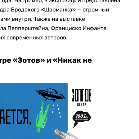
ода. Например, в экспозиции представлена
ндра Бродского «Шарманка» — огромный
ами внутри. Также на выставке
ла Пепперштейна, Франциско Инфанте,
их современных авторов.
ре «Зотов» и «Никак не