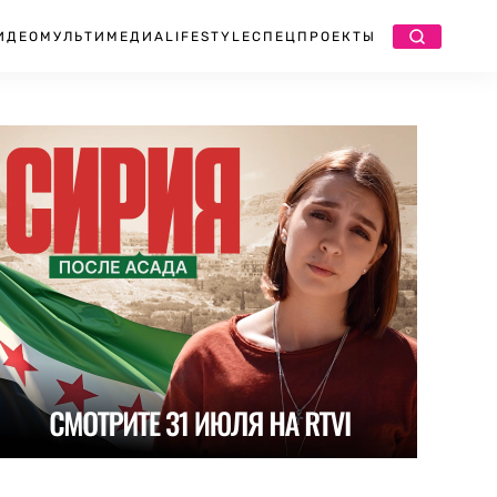
ИДЕО
МУЛЬТИМЕДИА
LIFESTYLE
СПЕЦПРОЕКТЫ