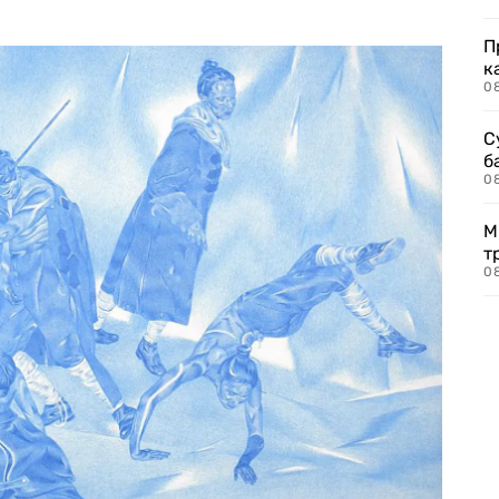
П
к
0
С
б
0
М
т
0