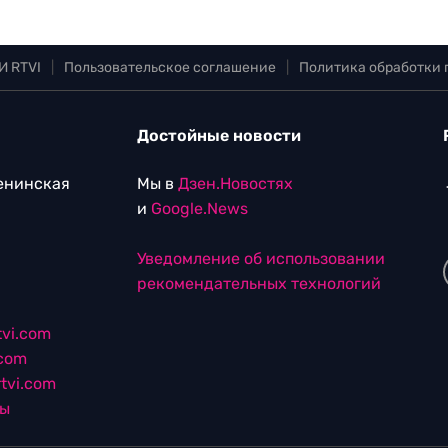
И RTVI
|
Пользовательское соглашение
|
Политика обработки
Достойные новости
Ленинская
Мы в
Дзен.Новостях
и
Google.News
Уведомление об использовании
рекомендательных технологий
vi.com
.com
tvi.com
лы