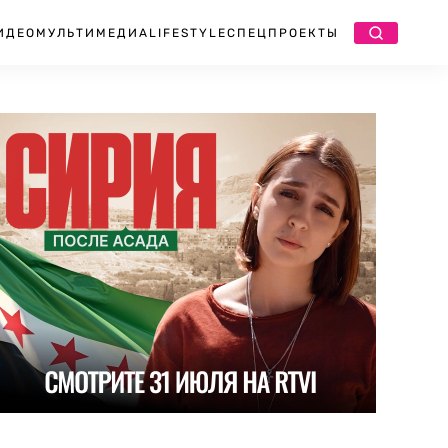
ИДЕО
МУЛЬТИМЕДИА
LIFESTYLE
СПЕЦПРОЕКТЫ