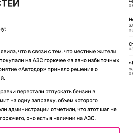
А
0
Н
з
08
С
08
ила, что в связи с тем, что местные жители
покупали на АЗС горючее «в явно избыточных
«
риятие «Автодор» приняло решение о
з
08
й.
равки перестали отпускать бензин в
мит на одну заправку, объем которого
ли администрации отметили, что этот шаг не
горючего, оно есть в наличии на АЗС.