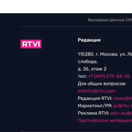
Выходные данные СМ
Редакция
115280, г. Москва, ул. 
слобода,
д. 26, этаж 2
тел:
+7 (499) 579-86-96
Для общих вопросов:
Infortvi@rtvi.com
Редакция RTVI:
news@rt
Маркетинг/PR:
pr@rtvi
Реклама RTVI:
adv-eu@r
Партнерские материа