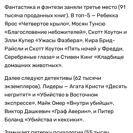
Фантастика и фэнтези заняли третье место (91
тысяча проданных книг). В топ-5 — Ребекка
Ярос «Четвертое крыло», Мосян Тунсю
«Благословение небожителей», Скотт Коутон и
Элли Купер «Ужасы Фазбера», Кира Брид-
Райсли и Скотт Коутон «Пять ночей у Фредди.
Серебряные глаза» и Стивен Кинг «Кладбище
домашних животных».
Далее следуют детективы (62 тысячи
экземпляров). Лидеры — Агата Кристи «Десять
негритят» и «Убийство в Восточном
экспрессе», Майк Омер «Внутри убийцы»,
Виктор Дашкевич «Граф Аверин», и Питер
Боланд «Убийства и кексики».
Замыкает пятерку психология (55 тысяч