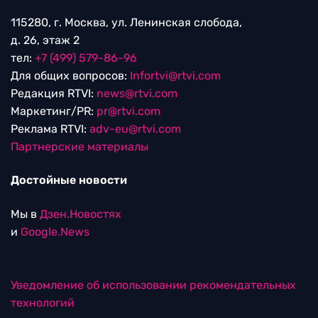
115280, г. Москва, ул. Ленинская слобода,
д. 26, этаж 2
тел:
+7 (499) 579-86-96
Для общих вопросов:
Infortvi@rtvi.com
Редакция RTVI:
news@rtvi.com
Маркетинг/PR:
pr@rtvi.com
Реклама RTVI:
adv-eu@rtvi.com
Партнерские материалы
Достойные новости
Мы в
Дзен.Новостях
и
Google.News
Уведомление об использовании рекомендательных
технологий