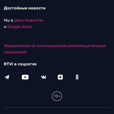
Достойные новости
Мы в
Дзен.Новостях
и
Google.News
Уведомление об использовании рекомендательных
технологий
RTVI в соцсетях
18+