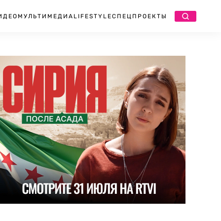
ИДЕО
МУЛЬТИМЕДИА
LIFESTYLE
СПЕЦПРОЕКТЫ