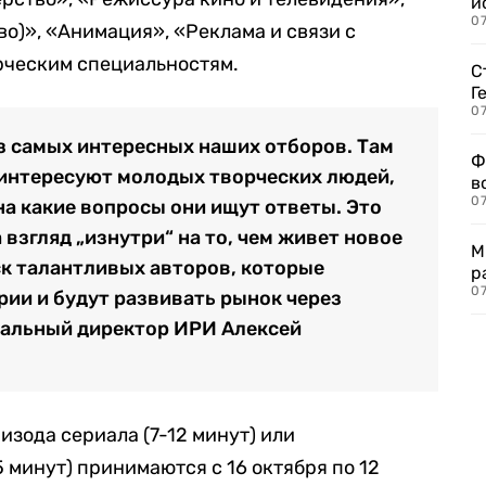
и
0
во)», «Анимация», «Реклама и связи с
рческим специальностям.
С
Г
07
з самых интересных наших отборов. Там
Ф
 интересуют молодых творческих людей,
в
07
 на какие вопросы они ищут ответы. Это
 взгляд „изнутри“ на то, чем живет новое
М
ск талантливых авторов, которые
р
07
рии и будут развивать рынок через
еральный директор ИРИ Алексей
изода сериала (7-12 минут) или
 минут) принимаются с 16 октября по 12