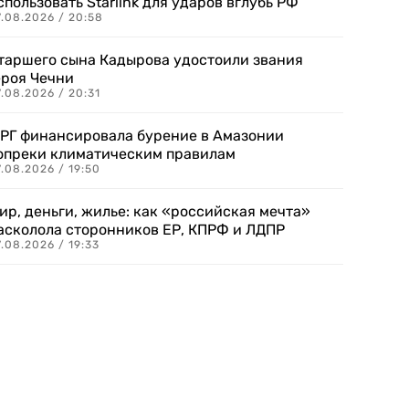
спользовать Starlink для ударов вглубь РФ
7.08.2026 / 20:58
таршего сына Кадырова удостоили звания
ероя Чечни
.08.2026 / 20:31
РГ финансировала бурение в Амазонии
опреки климатическим правилам
.08.2026 / 19:50
ир, деньги, жилье: как «российская мечта»
асколола сторонников ЕР, КПРФ и ЛДПР
.08.2026 / 19:33