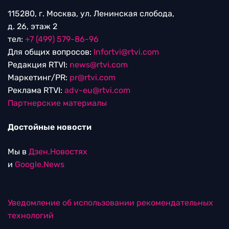
115280, г. Москва, ул. Ленинская слобода,
д. 26, этаж 2
тел:
+7 (499) 579-86-96
Для общих вопросов:
Infortvi@rtvi.com
Редакция RTVI:
news@rtvi.com
Маркетинг/PR:
pr@rtvi.com
Реклама RTVI:
adv-eu@rtvi.com
Партнерские материалы
Достойные новости
Мы в
Дзен.Новостях
и
Google.News
Уведомление об использовании рекомендательных
технологий