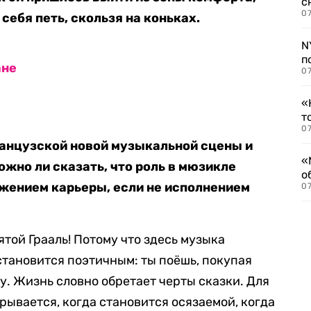
с
07
себя петь, скользя на коньках.
N
п
ане
07
«
т
07
ранцузской новой музыкальной сцены и
«
ожно ли сказать, что роль в мюзикле
о
лжением карьеры, если не исполнением
07
той Грааль! Потому что здесь музыка
становится поэтичным: ты поёшь, покупая
у. Жизнь словно обретает черты сказки. Для
ывается, когда становится осязаемой, когда