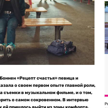
Боннен «Рецепт счастья» певица и
зала о своем первом опыте главной роли,
на съемки в музыкальном фильме, и о том,
орить о самом сокровенном. В интервью
Р
ак ей пришлось выйти из зоны комфорта,