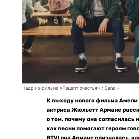
Кадр из фильма «Рецепт счастья» / Canal+
К выходу нового фильма Амели 
актриса Жюльетт Армане расска
о том, почему она согласилась 
как песни помогают героям гов
RTVI она Армане призналась, к