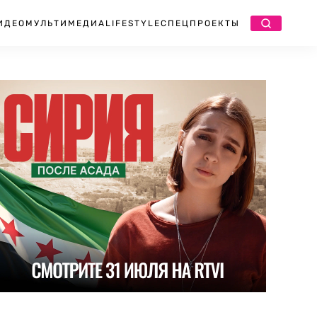
ИДЕО
МУЛЬТИМЕДИА
LIFESTYLE
СПЕЦПРОЕКТЫ