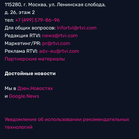
115280, г. Москва, ул. Ленинская слобода,
д. 26, этаж 2
тел:
+7 (499) 579-86-96
Для общих вопросов:
Infortvi@rtvi.com
Редакция RTVI:
news@rtvi.com
Маркетинг/PR:
pr@rtvi.com
Реклама RTVI:
adv-eu@rtvi.com
Партнерские материалы
Достойные новости
Мы в
Дзен.Новостях
и
Google.News
Уведомление об использовании рекомендательных
технологий