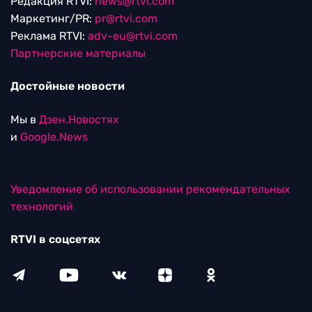
Редакция RTVI:
news@rtvi.com
Маркетинг/PR:
pr@rtvi.com
Реклама RTVI:
adv-eu@rtvi.com
Партнерские материалы
Достойные новости
Мы в
Дзен.Новостях
и
Google.News
Уведомление об использовании рекомендательных
технологий
RTVI в соцсетях