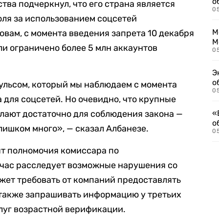
о
тва подчеркнул, что его страна является
0
ля за использованием соцсетей
М
овам, с момента введения запрета 10 декабря
М
ли ограничено более 5 млн аккаунтов
05
Э
о
ульсом, который мы наблюдаем с момента
05
 для соцсетей. Но очевидно, что крупные
лают достаточно для соблюдения закона —
«
о
лишком много», — сказал Албанезе.
05
т полномочия комиссара по
йчас расследует возможные нарушения со
жет требовать от компаний предоставлять
 также запрашивать информацию у третьих
луг возрастной верификации.