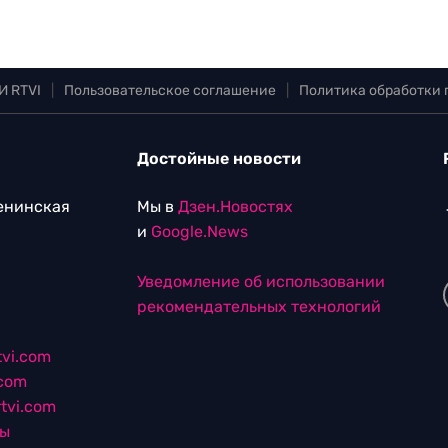
И RTVI
|
Пользовательское соглашение
|
Политика обработки
Достойные новости
Ленинская
Мы в
Дзен.Новостях
и
Google.News
Уведомление об использовании
рекомендательных технологий
vi.com
.com
tvi.com
лы