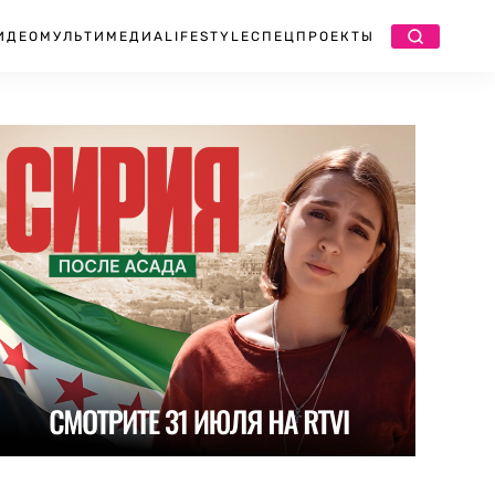
ИДЕО
МУЛЬТИМЕДИА
LIFESTYLE
СПЕЦПРОЕКТЫ