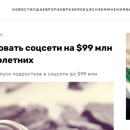
НОВОСТИ
США
ЕВРОПА
ЕВРАЗИЯ
ОБЪЯСНЯЕМ
МНЕНИЯ
В
45
вать соцсети на $99 млн
олетних
пуск подростков в соцсети до $99 млн