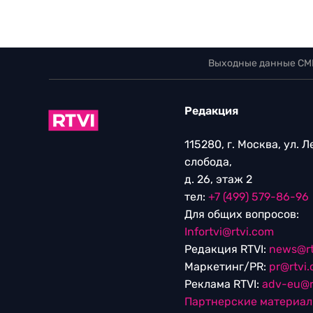
Выходные данные СМ
Редакция
115280, г. Москва, ул. 
слобода,
д. 26, этаж 2
тел:
+7 (499) 579-86-96
Для общих вопросов:
Infortvi@rtvi.com
Редакция RTVI:
news@rt
Маркетинг/PR:
pr@rtvi
Реклама RTVI:
adv-eu@r
Партнерские материа