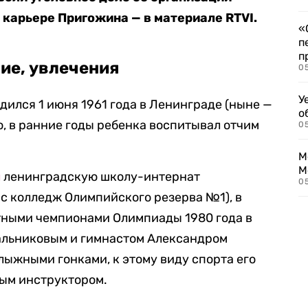
 карьере Пригожина — в материале RTVI.
«
п
п
ие, увлечения
0
У
ился 1 июня 1961 года в Ленинграде (ныне —
о
о, в ранние годы ребенка воспитывал отчим
0
М
М
л
ленинградскую школу-интернат
05
с колледж Олимпийского резерва №1), в
атными чемпионами Олимпиады 1980 года в
альниковым и гимнастом Александром
лыжными гонками, к этому виду спорта его
ым инструктором.