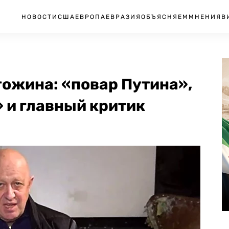
НОВОСТИ
США
ЕВРОПА
ЕВРАЗИЯ
ОБЪЯСНЯЕМ
МНЕНИЯ
В
ожина: «повар Путина»,
 и главный критик