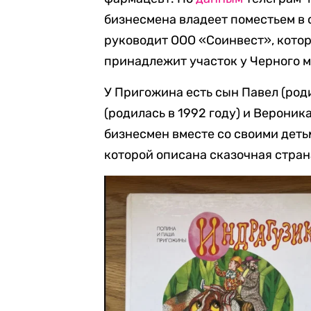
бизнесмена владеет поместьем в 
руководит ООО «Соинвест», кото
принадлежит участок у Черного мор
У Пригожина есть сын Павел (роди
(родилась в 1992 году) и Вероника
бизнесмен вместе со своими дет
которой описана сказочная стран