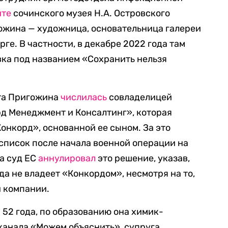
йте
сочинского музея Н.А. Островского
гожина — художница, основательница галереи
ге. В частности, в декабре 2022 года там
вка под названием «Сохранить нельзя
тта Пригожина
числилась
совладелицей
д Менеджмент и Консалтинг», которая
нкорд», основанной ее сыном. За это
список после начала военной операции на
да суд ЕС
аннулировал
это решение, указав,
да не владеет «Конкордом», несмотря на то,
и компании.
52 года, по образованию она химик-
канала «Можем объяснить», супруга