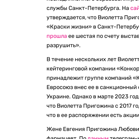
службы Санкт-Петербурга. На
са
утверждается, что Виолетта При
«Краски жизни» в Санкт-Петербур
прошла
ее шестая по счету выста
разрушить».
В течение нескольких лет Виоле
кейтеринговой компании «Конкор
принадлежит группе компаний «Ко
Евросоюз внес ее в санкционный 
Украине. Однако в марте 2023 го
что Виолетта Пригожина с 2017 го
что в ее распоряжении есть акци
Жене Евгения Пригожина Любови 
фармацевт. По
данным
телеграм-