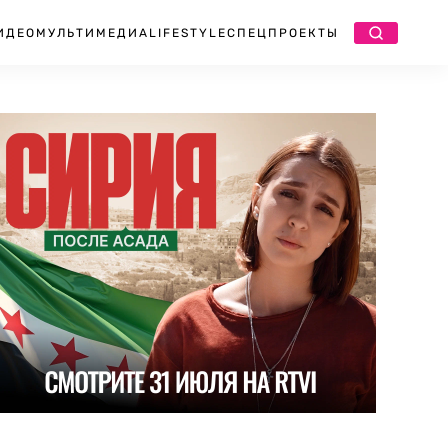
ИДЕО
МУЛЬТИМЕДИА
LIFESTYLE
СПЕЦПРОЕКТЫ