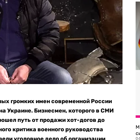
мых громких имен современной России
на Украине. Бизнесмен, которого в СМИ
ошел путь от продажи хот-догов до
М
ного критика военного руководства
с
вели уголовное дело об организации
0