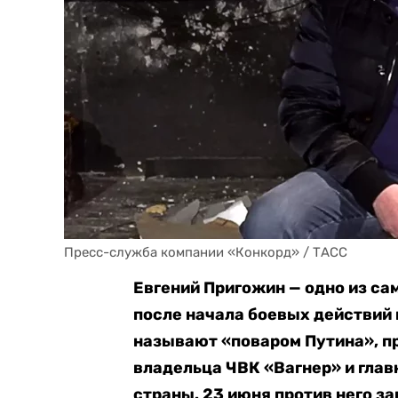
Пресс-служба компании «Конкорд» / ТАСС
Евгений Пригожин — одно из са
после начала боевых действий 
называют «поваром Путина», пр
владельца ЧВК «Вагнер» и глав
страны. 23 июня против него за