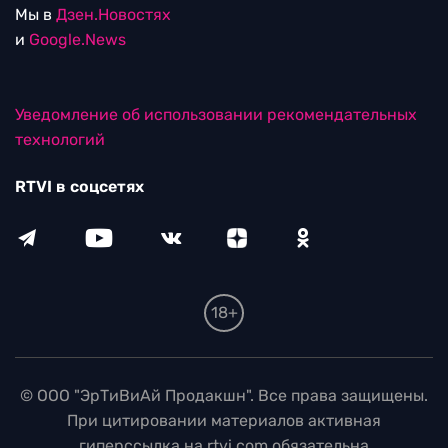
Мы в
Дзен.Новостях
и
Google.News
Уведомление об использовании рекомендательных
технологий
RTVI в соцсетях
18+
© ООО "ЭрТиВиАй Продакшн". Все права защищены.
При цитировании материалов активная
гиперссылка на rtvi.com обязательна