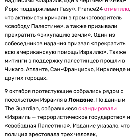
надписями «Израиль, иди к чертям!» и «Нью-
Йорк поддерживает Газу». France24
отметило
,
что активисты кричали в громкоговоритель
«свободу Палестине», а также призывали
прекратить «оккупацию земли». Один из
собеседников издания призвал «прекратить
всю американскую помощь Израилю». Также
митинги в поддержку палестинцев прошли в
Чикаго, Атланте, Сан-Франциско, Киркленде и
других городах.
9 октября протестующие собрались рядом с
посольством Израиля в
Лондоне
. По данным
The Guardian, собравшиеся
скандировали
«Израиль — террористическое государство» и
«свободная Палестина». Издание указало, что
полиция арестовала трех человек,