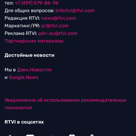
тел:
+7 (499) 579-86-96
Для общих вопросов:
Infortvi@rtvi.com
Редакция RTVI:
news@rtvi.com
Маркетинг/PR:
pr@rtvi.com
Реклама RTVI:
adv-eu@rtvi.com
Партнерские материалы
Достойные новости
Мы в
Дзен.Новостях
и
Google.News
Уведомление об использовании рекомендательных
технологий
RTVI в соцсетях