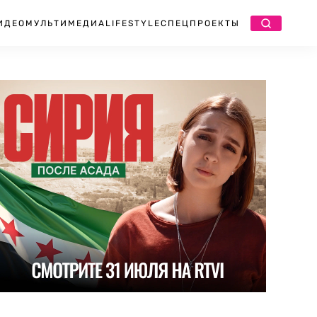
ИДЕО
МУЛЬТИМЕДИА
LIFESTYLE
СПЕЦПРОЕКТЫ