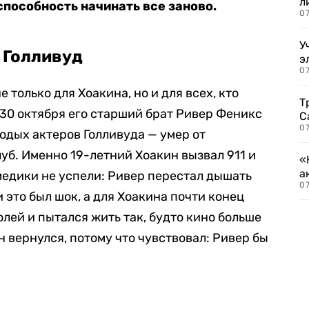
л
способность начинать все заново.
07
У
 Голливуд
э
07
е только для Хоакина, но и для всех, кто
Т
. 30 октября его старший брат Ривер Феникс
С
07
одых актеров Голливуда — умер от
уб. Именно 19-летний Хоакин вызвал 911 и
«
а
медики не успели: Ривер перестал дышать
07
 это был шок, а для Хоакина почти конец
олей и пытался жить так, будто кино больше
н вернулся, потому что чувствовал: Ривер бы