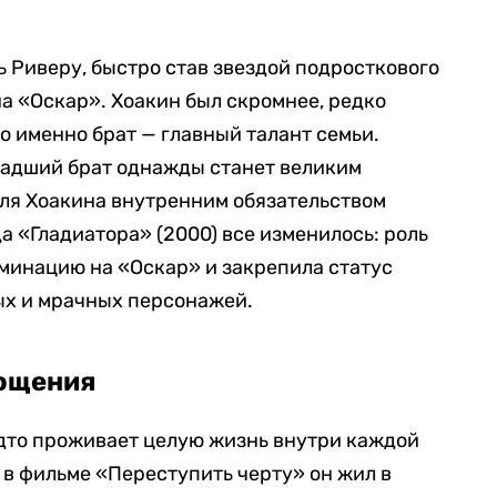
 Риверу, быстро став звездой подросткового
а «Оскар». Хоакин был скромнее, редко
то именно брат — главный талант семьи.
младший брат однажды станет великим
 для Хоакина внутренним обязательством
а «Гладиатора» (2000) все изменилось: роль
минацию на «Оскар» и закрепила статус
ых и мрачных персонажей.
ощения
удто проживает целую жизнь внутри каждой
 в фильме «Переступить черту» он жил в