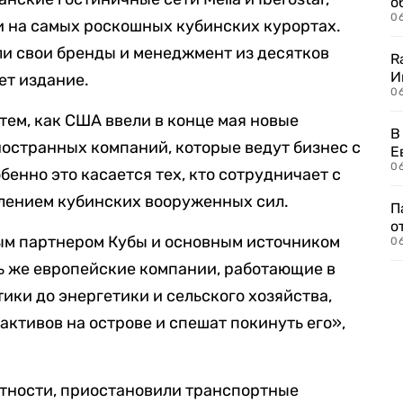
о
06
и на самых роскошных кубинских курортах.
ли свои бренды и менеджмент из десятков
R
И
ет издание.
0
тем, как США ввели в конце мая новые
В
остранных компаний, которые ведут бизнес с
Е
06
енно это касается тех, кто сотрудничает с
лением кубинских вооруженных сил.
П
о
ым партнером Кубы и основным источником
06
ь же европейские компании, работающие в
тики до энергетики и сельского хозяйства,
активов на острове и спешат покинуть его»,
астности, приостановили транспортные