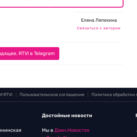
Елена Лепехина
Связаться с автором
дящее. RTVI в Telegram
И RTVI
|
Пользовательское соглашение
|
Политика обработки
Достойные новости
Ленинская
Мы в
Дзен.Новостях