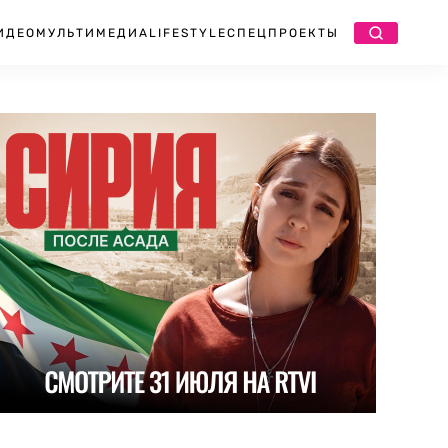
ИДЕО
МУЛЬТИМЕДИА
LIFESTYLE
СПЕЦПРОЕКТЫ