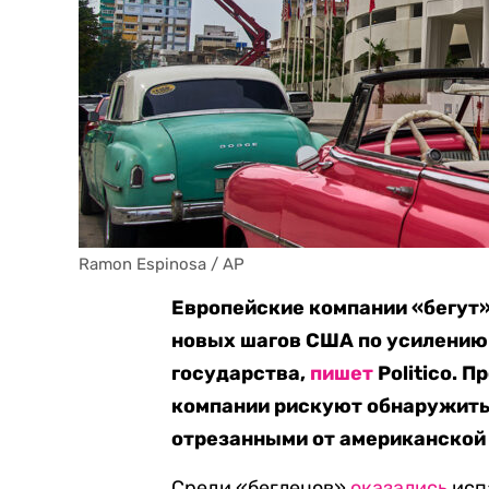
Ramon Espinosa / AP
Европейские компании «бегут» 
новых шагов США по усилению 
государства,
пишет
Politico. 
компании рискуют обнаружить
отрезанными от американской
Среди «беглецов»
оказались
испа