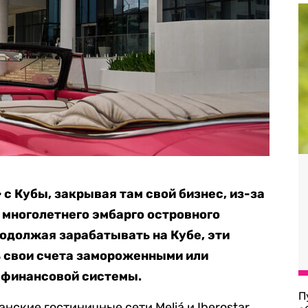
с Кубы, закрывая там свой бизнес, из-за
многолетнего эмбарго островного
Продолжая зарабатывать на Кубе, эти
 свои счета замороженными или
 финансовой системы.
П
нские гостиничные сети Meliá и Iberostar,