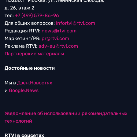
115280, г. Москва, ул. Ленинская слобода,
д. 26, этаж 2
тел:
+7 (499) 579-86-96
Для общих вопросов:
Infortvi@rtvi.com
Редакция RTVI:
news@rtvi.com
Маркетинг/PR:
pr@rtvi.com
Реклама RTVI:
adv-eu@rtvi.com
Партнерские материалы
Достойные новости
Мы в
Дзен.Новостях
и
Google.News
Уведомление об использовании рекомендательных
технологий
RTVI в соцсетях