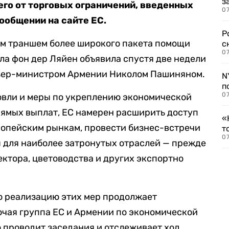
з
его от торговых ограничений, введенных
07
ообщении на сайте ЕС.
Р
м траншем более широкого пакета помощи
с
07
ула фон дер Ляйен объявила спустя две недели
мьер-министром Армении Николом Пашиняном.
N
п
07
овли и меры по укреплению экономической
рямых выплат, ЕС намерен расширить доступ
«
ропейским рынкам, провести бизнес-встречи
т
07
 для наиболее затронутых отраслей — прежде
ектора, цветоводства и других экспортно
о реализацию этих мер продолжает
очая группа ЕС и Армении по экономической
о проводит заседания и отслеживает ход