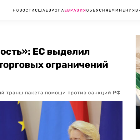
НОВОСТИ
США
ЕВРОПА
ЕВРАЗИЯ
ОБЪЯСНЯЕМ
МНЕНИЯ
В
ость»: ЕС выделил
 торговых ограничений
ый транш пакета помощи против санкций РФ