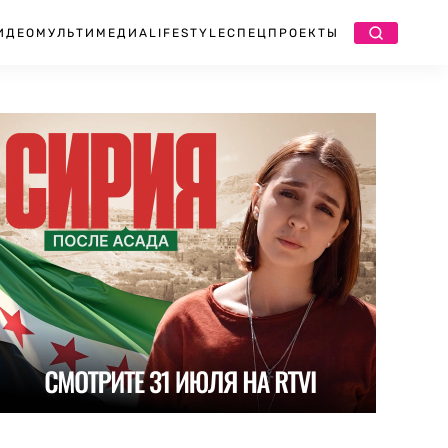
ИДЕО
МУЛЬТИМЕДИА
LIFESTYLE
СПЕЦПРОЕКТЫ