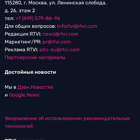
115280, г. Москва, ул. Ленинская слобода,
д. 26, этаж 2
тел:
+7 (499) 579-86-96
Для общих вопросов:
Infortvi@rtvi.com
Редакция RTVI:
news@rtvi.com
Маркетинг/PR:
pr@rtvi.com
Реклама RTVI:
adv-eu@rtvi.com
Партнерские материалы
Достойные новости
Мы в
Дзен.Новостях
и
Google.News
Уведомление об использовании рекомендательных
технологий