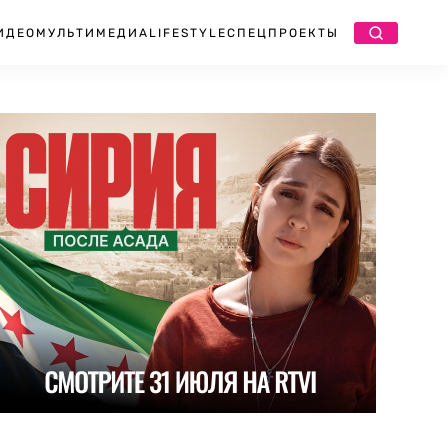
ИДЕО
МУЛЬТИМЕДИА
LIFESTYLE
СПЕЦПРОЕКТЫ