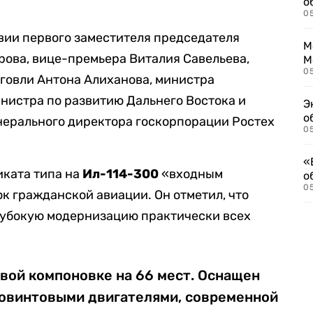
о
0
вии первого заместителя председателя
М
ова, вице-премьера Виталия Савельева,
М
05
говли Антона Алиханова, министра
нистра по развитию Дальнего Востока и
Э
о
нерального директора госкорпорации Ростех
05
«
иката типа на
Ил-114-300
«входным
о
05
к гражданской авиации. Он отметил, что
лубокую модернизацию практически всех
вой компоновке на 66 мест. Оснащен
овинтовыми двигателями, современной