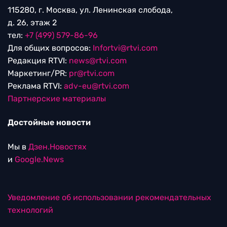
115280, г. Москва, ул. Ленинская слобода,
д. 26, этаж 2
тел:
+7 (499) 579-86-96
Для общих вопросов:
Infortvi@rtvi.com
Редакция RTVI:
news@rtvi.com
Маркетинг/PR:
pr@rtvi.com
Реклама RTVI:
adv-eu@rtvi.com
Партнерские материалы
Достойные новости
Мы в
Дзен.Новостях
и
Google.News
Уведомление об использовании рекомендательных
технологий