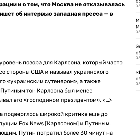
о
ации и о том, что Москва не отказывалась
0
пишет об интервью западная пресса — в
М
М
05
Э
о
05
уровень позора для Карлсона, который часто
со стороны США и называл украинского
«
о
го «украинским сутенером», а также
05
 Путиным тон Карлсона был менее
ывал его «господином президентом». <…>
а подверглось широкой критике еще до
дущим Fox News [Карлсоном] и Путиным,
ющим. Путин потратил более 30 минут на