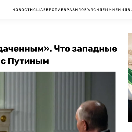
НОВОСТИ
США
ЕВРОПА
ЕВРАЗИЯ
ОБЪЯСНЯЕМ
МНЕНИЯ
В
даченным». Что западные
 с Путиным