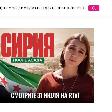
ИДЕО
МУЛЬТИМЕДИА
LIFESTYLE
СПЕЦПРОЕКТЫ