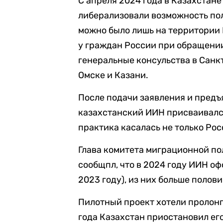
С апреля 2024 года в Казахстане
либерализовали возможность пол
можно было лишь на территории 
у граждан России при обращении 
генеральные консульства в Санк
Омске и Казани.
После подачи заявления и предъ
казахстанский ИИН присваивался
практика касалась не только Росс
Глава комитета миграционной п
сообщпл, что в 2024 году ИИН оф
2023 году), из них больше поло
Пилотный проект хотели пролонги
года Казахстан приостановил ег