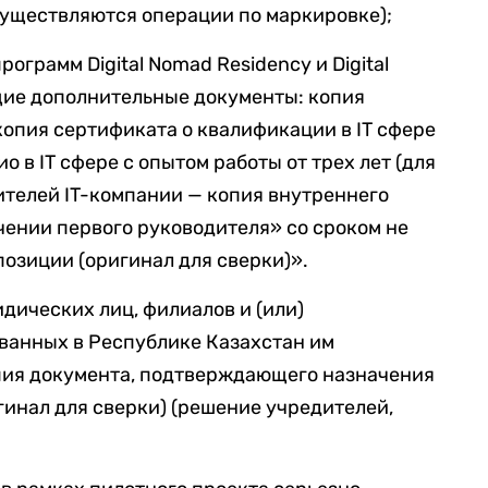
существляются операции по маркировке);
ограмм Digital Nomad Residency и Digital
ие дополнительные документы: копия
копия сертификата о квалификации в IT сфере
о в IT сфере с опытом работы от трех лет (для
дителей IT-компании — копия внутреннего
чении первого руководителя» со сроком не
позиции (оригинал для сверки)».
дических лиц, филиалов и (или)
ванных в Республике Казахстан им
пия документа, подтверждающего назначения
гинал для сверки) (решение учредителей,