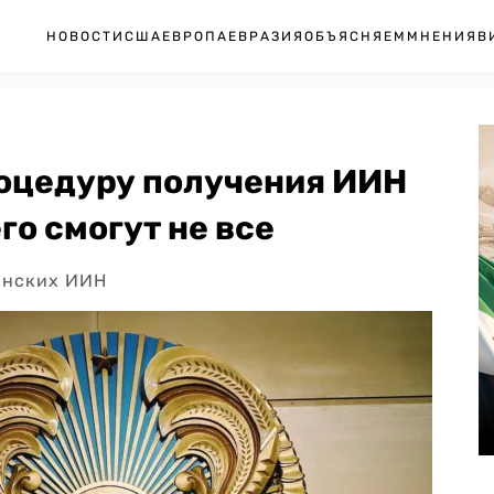
НОВОСТИ
США
ЕВРОПА
ЕВРАЗИЯ
ОБЪЯСНЯЕМ
МНЕНИЯ
В
оцедуру получения ИИН
го смогут не все
анских ИИН