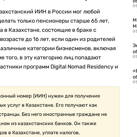
о
0
захстанский ИИН в России мог любой
М
делать только пенсионеры старше 65 лет,
М
 в Казахстане, состоящие в браке с
05
возрасте до 16 лет, если один из родителей
Э
различные категории бизнесменов, включая
о
е того, в эту категорию лиц попадают
05
стники программ Digital Nomad Residency и
«
о
05
нный номер (ИИН) нужен для получения
х услуг в Казахстане. Его получают как
остранцы. Без него иностранные граждане не
дном из казахстанских банков. Он также
ов в Казахстане, уплате налогов,