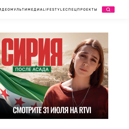
ИДЕО
МУЛЬТИМЕДИА
LIFESTYLE
СПЕЦПРОЕКТЫ