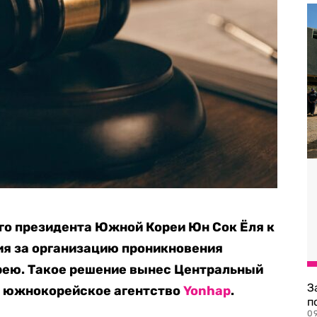
го президента Южной Кореи Юн Сок Ёля к
ия за организацию проникновения
рею. Такое решение вынес Центральный
З
т южнокорейское агентство
Yonhap
.
п
0