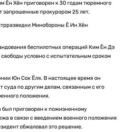
м Ён Хён приговорен к 30 годам тюремного
т запрошенные прокурором 25 лет,
нтрразведки Минобороны Ё Ин Хён
ндования беспилотных операций Ким Ён Дэ
я свободы условно с испытательным сроком
ении Юн Сок Ёля. В настоящее время он
 суда по другим делам, связанным с его
оенного положения.
а был приговорен к пожизненному
жа в связи с введением военного положения
езидент обжаловал это решение.