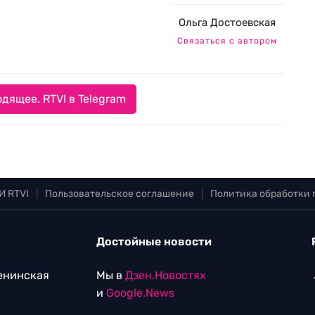
Ольга Достоевская
Связаться с автором
дящее. RTVI в Telegram
И RTVI
|
Пользовательское соглашение
|
Политика обработки
Достойные новости
Ленинская
Мы в
Дзен.Новостях
и
Google.News