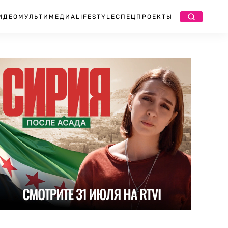
ИДЕО
МУЛЬТИМЕДИА
LIFESTYLE
СПЕЦПРОЕКТЫ