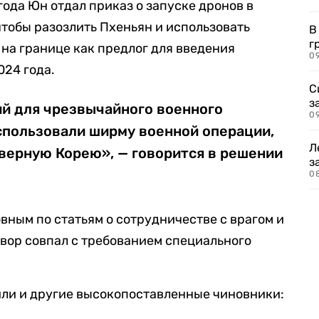
 года Юн отдал приказ о запуске дронов в
тобы разозлить Пхеньян и использовать
В
г
на границе как предлог для введения
09
024 года.
С
з
ий для чрезвычайного военного
0
пользовали ширму военной операции,
Л
верную Корею», — говорится в решении
з
0
ным по статьям о сотрудничестве с врагом и
вор совпал с требованием специального
или и другие высокопоставленные чиновники: