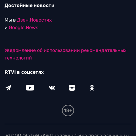
Достойные новости
Мы в
Дзен.Новостях
и
Google.News
Уведомление об использовании рекомендательных
технологий
RTVI в соцсетях
18+
© ООО "ЭрТиВиАй Продакшн". Все права защищены.