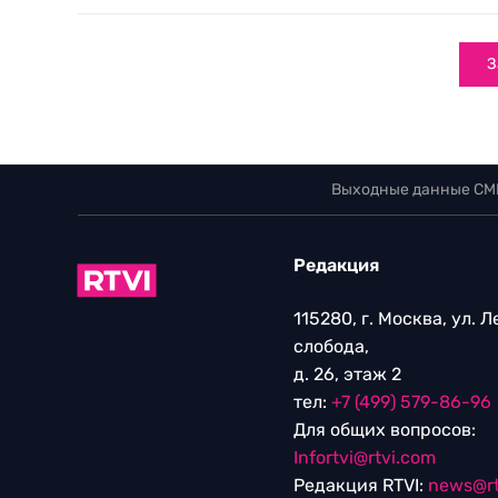
З
Выходные данные СМ
Редакция
115280, г. Москва, ул. 
слобода,
д. 26, этаж 2
тел:
+7 (499) 579-86-96
Для общих вопросов:
Infortvi@rtvi.com
Редакция RTVI:
news@rt