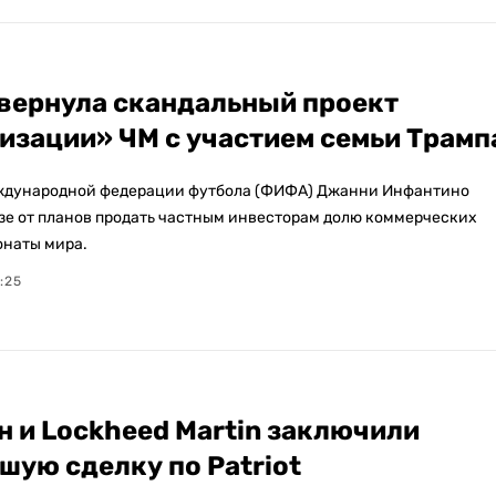
ернула скандальный проект
изации» ЧМ с участием семьи Трамп
ждународной федерации футбола (ФИФА) Джанни Инфантино
азе от планов продать частным инвесторам долю коммерческих
онаты мира.
:25
н и Lockheed Martin заключили
шую сделку по Patriot