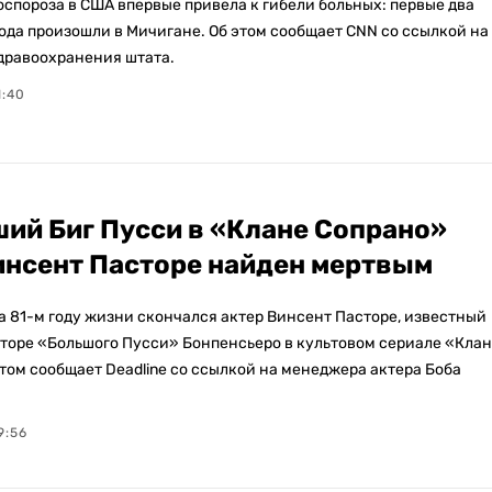
спороза в США впервые привела к гибели больных: первые два
ода произошли в Мичигане. Об этом сообщает CNN со ссылкой на
дравоохранения штата.
1:40
ий Биг Пусси в «Клане Сопрано»
инсент Пасторе найден мертвым
а 81-м году жизни скончался актер Винсент Пасторе, известный
аторе «Большого Пусси» Бонпенсьеро в культовом сериале «Клан
этом сообщает Deadline со ссылкой на менеджера актера Боба
9:56