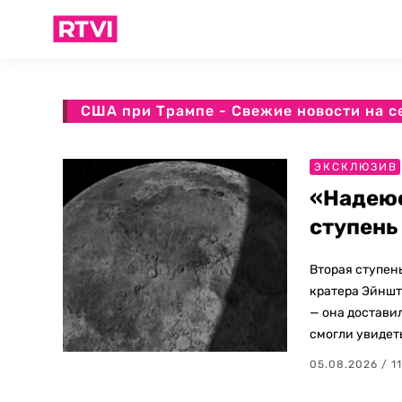
США при Трампе - Свежие новости на с
ЭКСКЛЮЗИВ
«Надеюс
ступень
Вторая ступень
кратера Эйнште
— она доставил
смогли увидет
05.08.2026 / 1