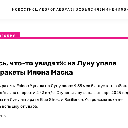
НОВОСТИ
США
ЕВРОПА
ЕВРАЗИЯ
ОБЪЯСНЯЕМ
МНЕНИЯ
В
егодня
ь, что-то увидят»: на Луну упала
 ракеты Илона Маска
 ракеты Falcon 9 упала на Луну около 9:35 мск 5 августа, в район
йна, на скорости 2,43 км/с. Ступень запущена в январе 2025 го
а на Луну аппараты Blue Ghost и Resilience. Астрономы пока не
ь вспышку от удара.
1:05