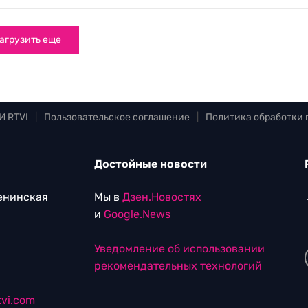
агрузить еще
И RTVI
|
Пользовательское соглашение
|
Политика обработки
Достойные новости
Ленинская
Мы в
Дзен.Новостях
и
Google.News
Уведомление об использовании
рекомендательных технологий
vi.com