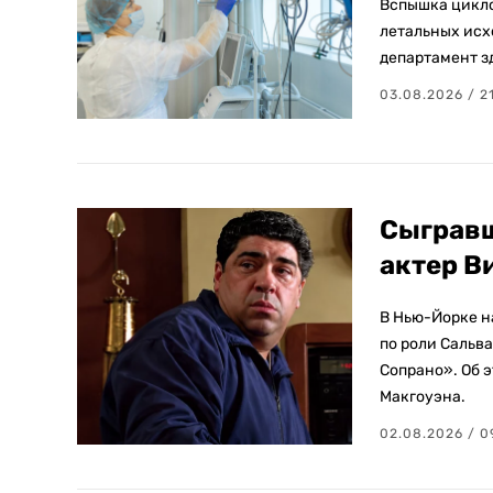
Вспышка цикло
летальных исх
департамент з
03.08.2026 / 2
Сыгравш
актер В
В Нью-Йорке н
по роли Сальв
Сопрано». Об 
Макгоуэна.
02.08.2026 / 0