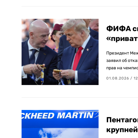
ФИФА св
«приват
Президент Ме
заявил об отк
прав на чемпи
01.08.2026 / 12
Пентаго
крупней