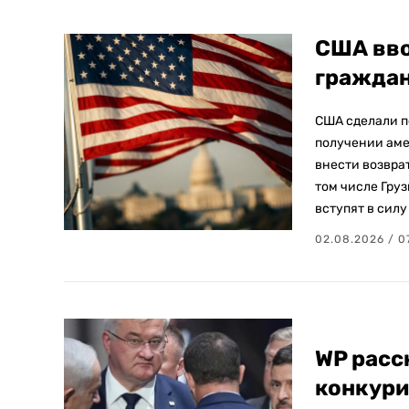
США вво
граждан
США сделали п
получении аме
внести возврат
том числе Гру
вступят в силу
02.08.2026 / 0
WP расс
конкури