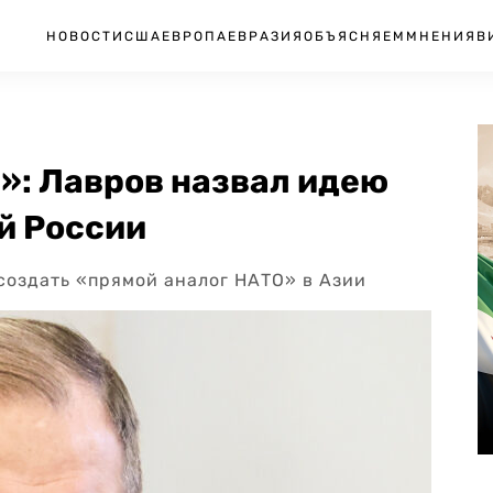
НОВОСТИ
США
ЕВРОПА
ЕВРАЗИЯ
ОБЪЯСНЯЕМ
МНЕНИЯ
В
»: Лавров назвал идею
й России
создать «прямой аналог НАТО» в Азии