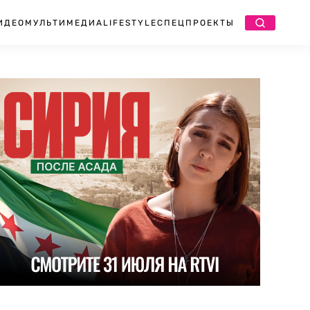
ИДЕО
МУЛЬТИМЕДИА
LIFESTYLE
СПЕЦПРОЕКТЫ