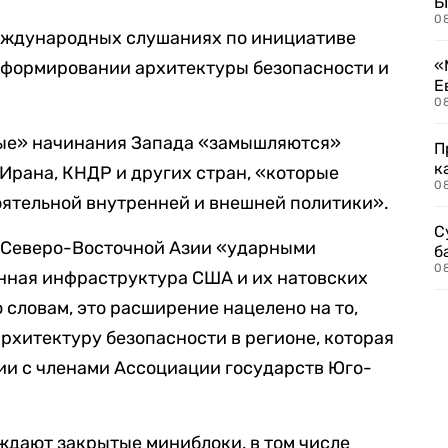
Б
0
еждународных слушаниях по инициативе
«
 формировании архитектуры безопасности и
Е
0
вные» начинания Запада «замышляются»
П
к
 Ирана, КНДР и других стран, «которые
0
оятельной внутренней и внешней политики».
С
 Северо-Восточной Азии «ударными
б
0
нная инфраструктура США и их натовских
о словам, это расширение нацелено на то,
архитектуру безопасности в регионе, которая
ии с членами Ассоциации государств Юго-
ждают закрытые миниблоки, в том числе