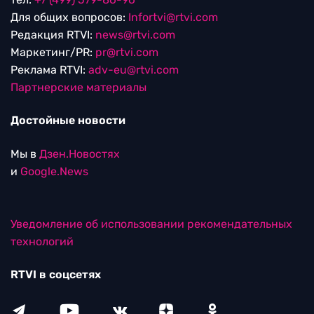
Для общих вопросов:
Infortvi@rtvi.com
Редакция RTVI:
news@rtvi.com
Маркетинг/PR:
pr@rtvi.com
Реклама RTVI:
adv-eu@rtvi.com
Партнерские материалы
Достойные новости
Мы в
Дзен.Новостях
и
Google.News
Уведомление об использовании рекомендательных
технологий
RTVI в соцсетях