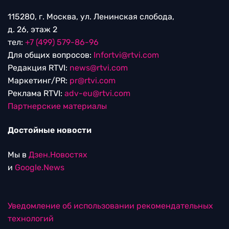
115280, г. Москва, ул. Ленинская слобода,
д. 26, этаж 2
тел:
+7 (499) 579-86-96
Для общих вопросов:
Infortvi@rtvi.com
Редакция RTVI:
news@rtvi.com
Маркетинг/PR:
pr@rtvi.com
Реклама RTVI:
adv-eu@rtvi.com
Партнерские материалы
Достойные новости
Мы в
Дзен.Новостях
и
Google.News
Уведомление об использовании рекомендательных
технологий