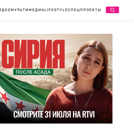
ИДЕО
МУЛЬТИМЕДИА
LIFESTYLE
СПЕЦПРОЕКТЫ