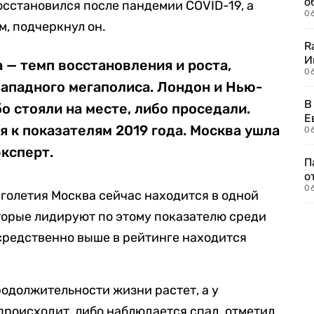
о
осстановился после пандемии COVID-19, а
06
, подчеркнул он.
R
И
а — темп восстановления и роста,
0
 западного мегаполиса. Лондон и Нью-
В
о стояли на месте, либо проседали.
Е
я к показателям 2019 года. Москва ушла
06
эксперт.
П
о
06
лголетия Москва сейчас находится в одной
торые лидируют по этому показателю среди
средственно выше в рейтинге находится
родолжительности жизни растет, а у
происходит, либо наблюдается спад, отметил