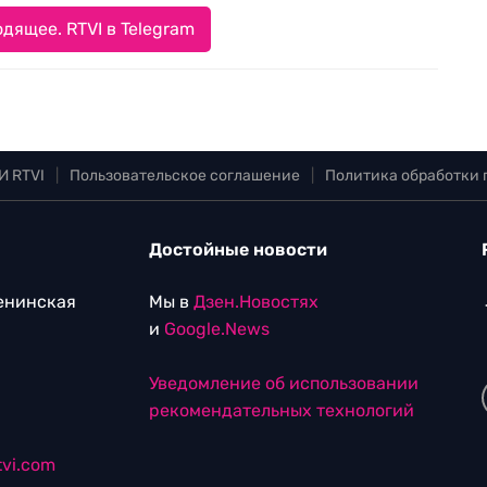
дящее. RTVI в Telegram
И RTVI
|
Пользовательское соглашение
|
Политика обработки
Достойные новости
Ленинская
Мы в
Дзен.Новостях
и
Google.News
Уведомление об использовании
рекомендательных технологий
vi.com