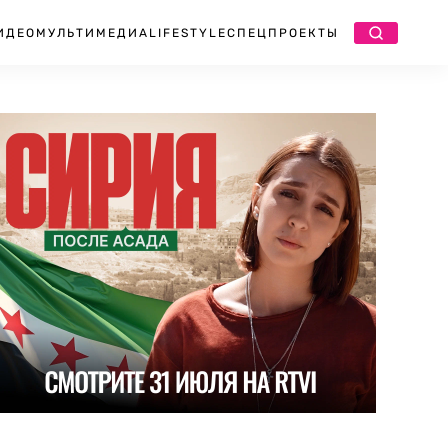
ИДЕО
МУЛЬТИМЕДИА
LIFESTYLE
СПЕЦПРОЕКТЫ