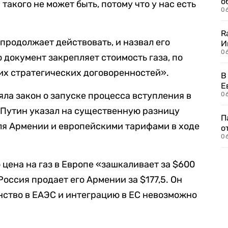
о
такого не может быть, потому что у нас есть
06
R
продолжает действовать, и назвал его
И
0
 документ закрепляет стоимость газа, по
их стратегических договоренностей».
В
Е
яла закон о запуске процесса вступления в
06
 Путин указал на существенную разницу
П
ля Армении и европейскими тарифами в ходе
о
06
о цена на газ в Европе «зашкаливает за $600
 Россия продает его Армении за $177,5. Он
енство в ЕАЭС и интеграцию в ЕС невозможно