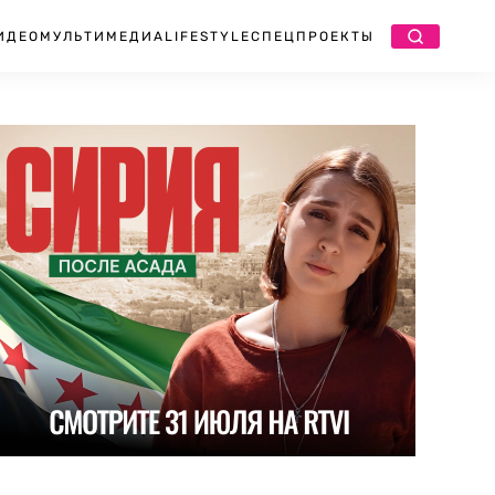
ИДЕО
МУЛЬТИМЕДИА
LIFESTYLE
СПЕЦПРОЕКТЫ