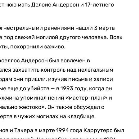
етнюю мать Делоис Андерсон и 17-летнего
 огнестрельными ранениями нашли 3 марта
е под свежей могилой другого человека. Всех
рты, похоронили заживо.
рселлос Андерсон был вовлечен в
ался захватить контроль над нелегальным
одам они пришли, изучив письма и записи
е еще до убийств — в 1993 году, когда он
Мужчина упоминал некий «мастер-план» и
мально жестоко». Он также обсуждал с
ртв в чужих могилах на кладбище.
ов и Такера в марте 1994 года Кэррутерс был