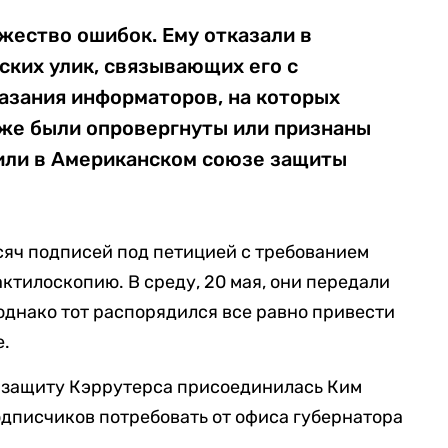
жество ошибок. Ему отказали в
ских улик, связывающих его с
казания информаторов, на которых
зже были опровергнуты или признаны
или в Американском союзе защиты
сяч подписей под петицией с требованием
ктилоскопию. В среду, 20 мая, они передали
 однако тот распорядился все равно привести
е.
в защиту Кэррутерса присоединилась Ким
дписчиков потребовать от офиса губернатора
.