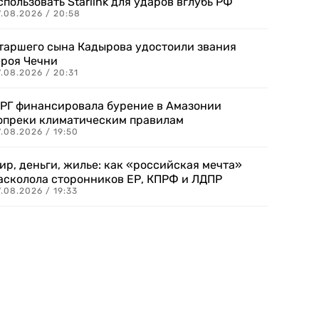
спользовать Starlink для ударов вглубь РФ
7.08.2026 / 20:58
таршего сына Кадырова удостоили звания
ероя Чечни
.08.2026 / 20:31
РГ финансировала бурение в Амазонии
опреки климатическим правилам
.08.2026 / 19:50
ир, деньги, жилье: как «российская мечта»
асколола сторонников ЕР, КПРФ и ЛДПР
.08.2026 / 19:33