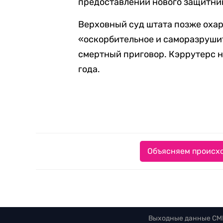
предоставлении нового защитни
Верховный суд штата позже оха
«оскорбительное и саморазруш
смертный приговор. Кэррутерс н
года.
Объясняем происхо
Выходные данные СМ