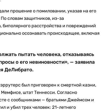
али прошение о помиловании, указав на его
 По словам защитников, из-за
, биполярного расстройства и повреждений
ционально осознавать происходящее, включая
олжать пытать человека, отказываясь
просы о его невиновности», — заявила
я ДеЛибрато.
Кэррутерс был приговорен к смертной казни,
в Мемфисе, штат Теннесси. Согласно
есте с сообщниками — братьями Джеймсом и
л и убил трех человек: 21-летнего