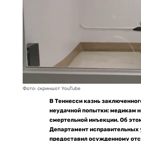
Фото: скриншот YouTube
В Теннесси казнь заключенног
неудачной попытки: медикам н
смертельной инъекции. Об эт
Департамент исправительных 
предоставил осужденному отср