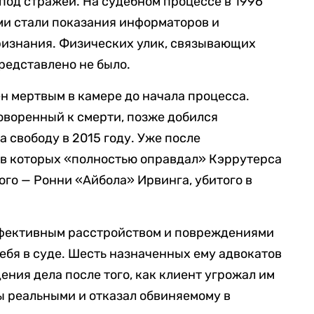
 под стражей. На судебном процессе в 1996
ми стали показания информаторов и
ризнания. Физических улик, связывающих
редставлено не было.
 мертвым в камере до начала процесса.
оворенный к смерти, позже добился
 свободу в 2015 году. Уже после
 в которых «полностью оправдал» Кэррутерса
ого — Ронни «Айбола» Ирвинга, убитого в
фективным расстройством и повреждениями
ебя в суде. Шесть назначенных ему адвокатов
дения дела после того, как клиент угрожал им
зы реальными и отказал обвиняемому в