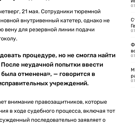
и
0
четверг, 21 мая. Сотрудники тюремной
С
новной внутривенный катетер, однако не
Г
ю вену для резервной линии подачи
07
токолу.
Ф
в
овать процедуре, но не смогла найти
07
 После неудачной попытки ввести
М
была отменена», — говорится в
р
07
исправительных учреждений.
ает внимание правозащитников, которые
ия в ходе судебного процесса, включая тот
 Осужденный последовательно заявляет о