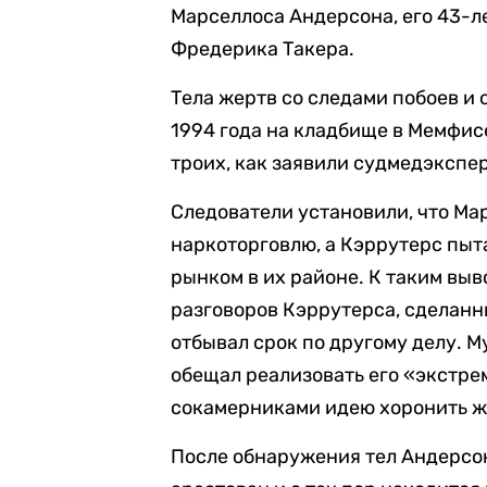
Марселлоса Андерсона, его 43-л
Фредерика Такера.
Тела жертв со следами побоев и
1994 года на кладбище в Мемфис
троих, как заявили судмедэкспе
Следователи установили, что Ма
наркоторговлю, а Кэррутерс пыт
рынком в их районе. К таким выв
разговоров Кэррутерса, сделанны
отбывал срок по другому делу. 
обещал реализовать его «экстре
сокамерниками идею хоронить же
После обнаружения тел Андерсон