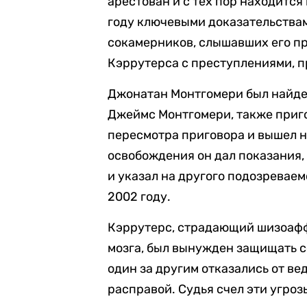
арестован и с тех пор находится
году ключевыми доказательства
сокамерников, слышавших его п
Кэррутерса с преступлениями, п
Джонатан Монтгомери был найден
Джеймс Монтгомери, также приг
пересмотра приговора и вышел на
освобождения он дал показания,
и указал на другого подозреваем
2002 году.
Кэррутерс, страдающий шизоаф
мозга, был вынужден защищать с
один за другим отказались от ве
расправой. Судья счел эти угро