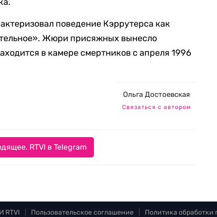
ка.
рактеризовал поведение Кэррутерса как
ительное». Жюри присяжных вынесло
аходится в камере смертников с апреля 1996
Ольга Достоевская
Связаться с автором
дящее. RTVI в Telegram
И RTVI
|
Пользовательское соглашение
|
Политика обработки