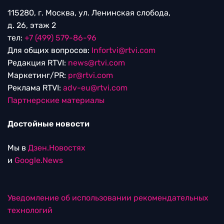
115280, г. Москва, ул. Ленинская слобода,
д. 26, этаж 2
тел:
+7 (499) 579-86-96
Для общих вопросов:
Infortvi@rtvi.com
Редакция RTVI:
news@rtvi.com
Маркетинг/PR:
pr@rtvi.com
Реклама RTVI:
adv-eu@rtvi.com
Партнерские материалы
Достойные новости
Мы в
Дзен.Новостях
и
Google.News
Уведомление об использовании рекомендательных
технологий