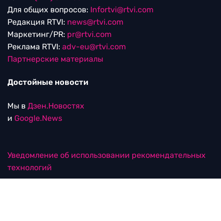
Для общих вопросов:
Infortvi@rtvi.com
Редакция RTVI:
news@rtvi.com
Маркетинг/PR:
pr@rtvi.com
Реклама RTVI:
adv-eu@rtvi.com
Партнерские материалы
Достойные новости
Мы в
Дзен.Новостях
и
Google.News
Уведомление об использовании рекомендательных
технологий
RTVI в соцсетях