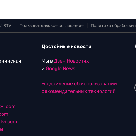
И RTVI
|
Пользовательское соглашение
|
Политика обработки
Достойные новости
Ленинская
Мы в
Дзен.Новостях
и
Google.News
Уведомление об использовании
рекомендательных технологий
vi.com
.com
tvi.com
лы