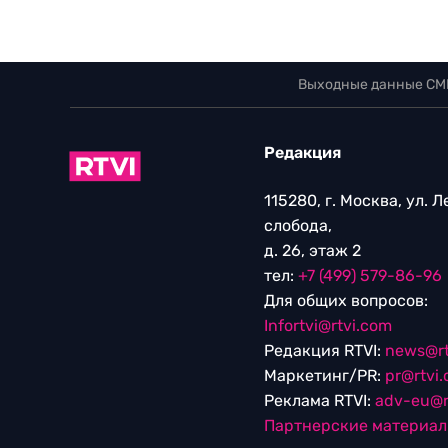
Выходные данные СМ
Редакция
115280, г. Москва, ул. 
слобода,
д. 26, этаж 2
тел:
+7 (499) 579-86-96
Для общих вопросов:
Infortvi@rtvi.com
Редакция RTVI:
news@rt
Маркетинг/PR:
pr@rtvi
Реклама RTVI:
adv-eu@r
Партнерские материа