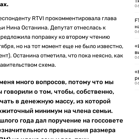
Т
ах.
06
еспонденту RTVI прокомментировала глава
F
н
ьи Нина Останина. Депутат отнеслась к
06
предложила поправку ко второму чтению
ября, но на тот момент еще не было известно,
«
в
нт). Останина отметила, что пока неясно, как
06
авительством схема.
«
р
меня много вопросов, потому что мы
06
 говорили о том, чтобы, собственно,
ючать в денежную массу, из которой
ожиточный минимум на члена семьи.
шлого года дал поручение на госсовете
незначительного превышения размера