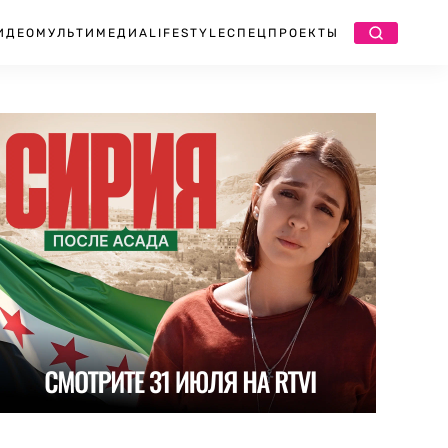
ИДЕО
МУЛЬТИМЕДИА
LIFESTYLE
СПЕЦПРОЕКТЫ