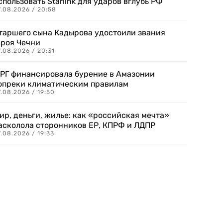
спользовать Starlink для ударов вглубь РФ
7.08.2026 / 20:58
таршего сына Кадырова удостоили звания
ероя Чечни
.08.2026 / 20:31
РГ финансировала бурение в Амазонии
опреки климатическим правилам
.08.2026 / 19:50
ир, деньги, жилье: как «российская мечта»
асколола сторонников ЕР, КПРФ и ЛДПР
.08.2026 / 19:33