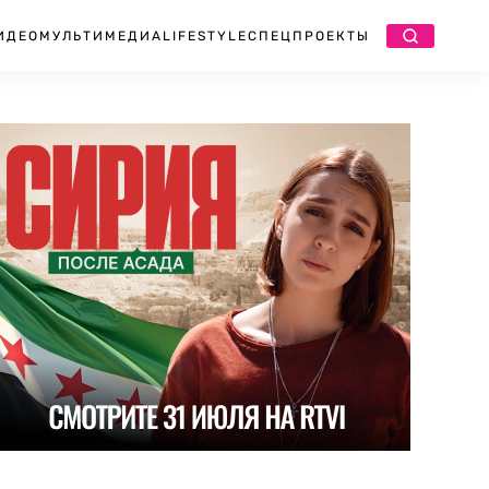
ИДЕО
МУЛЬТИМЕДИА
LIFESTYLE
СПЕЦПРОЕКТЫ