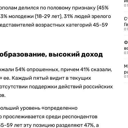
и
0
ополам делился по половому признаку (45%
3% молодежи (18-29 лет), 31% людей зрелого
С
представителей возрастных категорий 45-59
Г
07
Ф
в
 образование, высокий доход
07
М
жали 54% опрошенных, причем 41% сказали,
р
07
 ее. Каждый пятый видит в текущих
б отсутствии поддержки действий российских
ов.
ольший уровень «определенно
 прослеживается среди респондентов
 45-59 лет эту позицию разделяют 47%, а