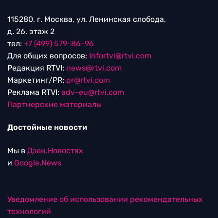
115280, г. Москва, ул. Ленинская слобода,
д. 26, этаж 2
тел:
+7 (499) 579-86-96
Для общих вопросов:
Infortvi@rtvi.com
Редакция RTVI:
news@rtvi.com
Маркетинг/PR:
pr@rtvi.com
Реклама RTVI:
adv-eu@rtvi.com
Партнерские материалы
Достойные новости
Мы в
Дзен.Новостях
и
Google.News
Уведомление об использовании рекомендательных
технологий