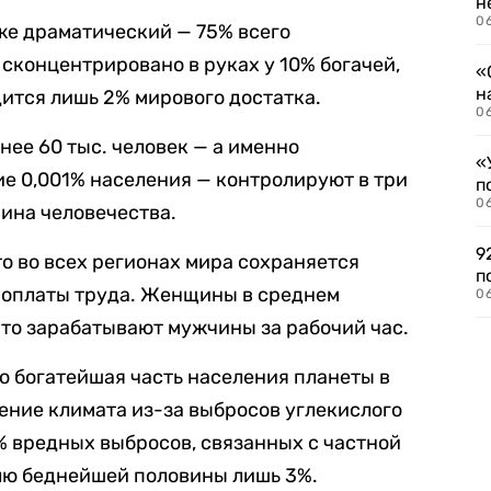
н
06
же драматический — 75% всего
 сконцентрировано в руках у 10% богачей,
«
н
дится лишь 2% мирового достатка.
06
енее 60 тыс. человек — а именно
«
е 0,001% населения — контролируют в три
п
0
вина человечества.
9
то во всех регионах мира сохраняется
п
е оплаты труда. Женщины в среднем
0
что зарабатывают мужчины за рабочий час.
то богатейшая часть населения планеты в
ение климата из-за выбросов углекислого
7% вредных выбросов, связанных с частной
олю беднейшей половины лишь 3%.