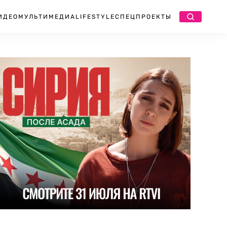
ИДЕО
МУЛЬТИМЕДИА
LIFESTYLE
СПЕЦПРОЕКТЫ