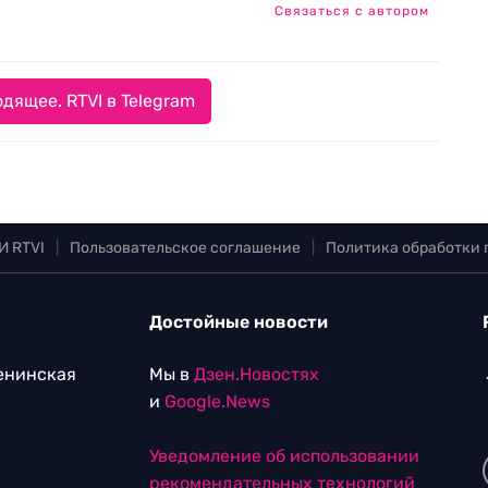
Связаться с автором
дящее. RTVI в Telegram
И RTVI
|
Пользовательское соглашение
|
Политика обработки
Достойные новости
Ленинская
Мы в
Дзен.Новостях
и
Google.News
Уведомление об использовании
рекомендательных технологий