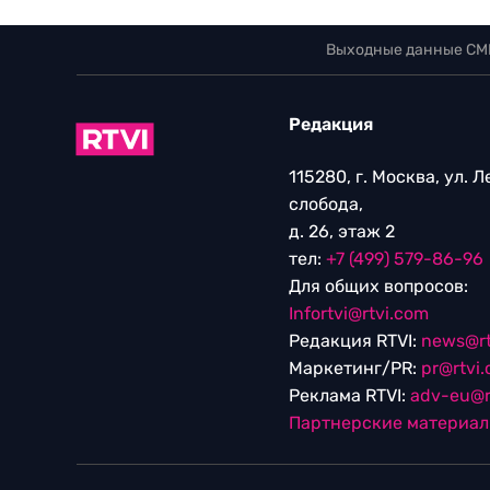
Выходные данные СМ
Редакция
115280, г. Москва, ул. 
слобода,
д. 26, этаж 2
тел:
+7 (499) 579-86-96
Для общих вопросов:
Infortvi@rtvi.com
Редакция RTVI:
news@rt
Маркетинг/PR:
pr@rtvi
Реклама RTVI:
adv-eu@r
Партнерские материа