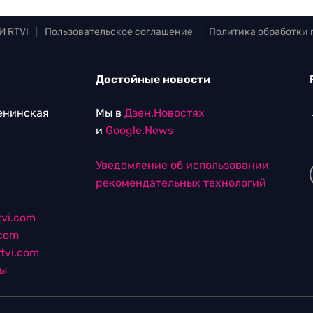
И RTVI
|
Пользовательское соглашение
|
Политика обработки
Достойные новости
Ленинская
Мы в
Дзен.Новостях
и
Google.News
Уведомление об использовании
рекомендательных технологий
vi.com
.com
tvi.com
лы