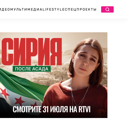
ИДЕО
МУЛЬТИМЕДИА
LIFESTYLE
СПЕЦПРОЕКТЫ