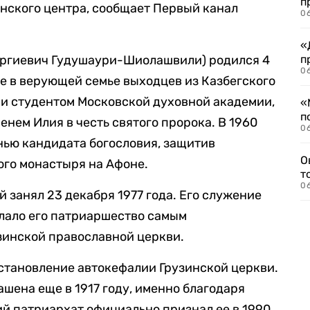
п
нского центра, сообщает Первый канал
06
«
еоргиевич Гудушаури-Шиолашвили) родился 4
п
06
зе в верующей семье выходцев из Казбегского
учи студентом Московской духовной академии,
«
п
нем Илия в честь святого пророка. В 1960
06
нью кандидата богословия, защитив
О
ого монастыря на Афоне.
т
06
 занял 23 декабря 1977 года. Его служение
елало его патриаршество самым
зинской православной церкви.
становление автокефалии Грузинской церкви.
шена еще в 1917 году, именно благодаря
й патриархат официально признал ее в 1990