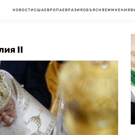
НОВОСТИ
США
ЕВРОПА
ЕВРАЗИЯ
ОБЪЯСНЯЕМ
МНЕНИЯ
В
ия II