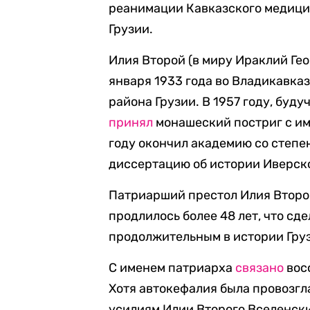
реанимации Кавказского медици
Грузии.
Илия Второй (в миру Ираклий Г
января 1933 года во Владикавка
района Грузии. В 1957 году, буд
принял
монашеский постриг с име
году окончил академию со степе
диссертацию об истории Иверск
Патриарший престол Илия Второй
продлилось более 48 лет, что сд
продолжительным в истории Гру
С именем патриарха
связано
вос
Хотя автокефалия была провозгла
усилиям Илии Второго Вселенски