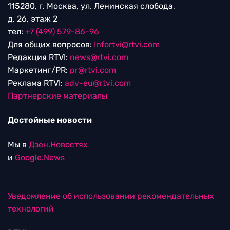
115280, г. Москва, ул. Ленинская слобода,
д. 26, этаж 2
тел:
+7 (499) 579-86-96
Для общих вопросов:
Infortvi@rtvi.com
Редакция RTVI:
news@rtvi.com
Маркетинг/PR:
pr@rtvi.com
Реклама RTVI:
adv-eu@rtvi.com
Партнерские материалы
Достойные новости
Мы в
Дзен.Новостях
и
Google.News
Уведомление об использовании рекомендательных
технологий