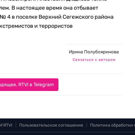
ем. В настоящее время она отбывает
№ 4 в поселке Верхний Сегежского района
экстремистов и террористов
Ирина Полубояринова
Связаться с автором
дящее. RTVI в Telegram
И RTVI
|
Пользовательское соглашение
|
Политика обработки