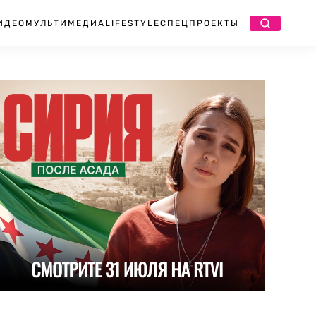
ИДЕО
МУЛЬТИМЕДИА
LIFESTYLE
СПЕЦПРОЕКТЫ