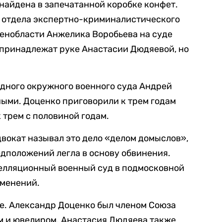
 найдена в запечатанной коробке конфет.
о отдела экспертно-криминалистического
Ленобласти Анжелика Воробьева на суде
е принадлежат руке Анастасии Дюдяевой, но
падного окружного военного суда Андрей
ыми. Доценко приговорили к трем годам
 трем с половиной годам.
двокат называл это дело «делом домыслов»,
едположений легла в основу обвинения.
пелляционный военный суд в подмосковной
зменений.
не. Александр Доценко был членом Союза
м и ювелиром. Анастасия Дюдяева также