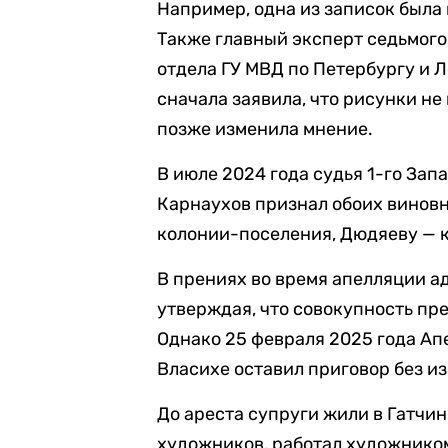
Например, одна из записок была
Также главный эксперт седьмог
отдела ГУ МВД по Петербургу и 
сначала заявила, что рисунки н
позже изменила мнение.
В июле 2024 года судья 1-го За
Карнаухов признал обоих виновн
колонии-поселения, Дюдяеву — к
В прениях во время апелляции а
утверждая, что совокупность пр
Однако 25 февраля 2025 года А
Власихе оставил приговор без и
До ареста супруги жили в Гатчи
художников, работал художнико