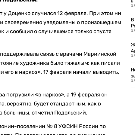
в
08
 у Доценко случился 12 февраля. При этом ни
В
ыли своевременно уведомлены о произошедшем
Р
к и сообщил о случившемся только спустя
08
Ж
А
 поддерживала связь с врачами Мариинской
0
остояние художника было тяжелым: как писали
Н
и его в наркоз», 17 февраля начали выводить,
з
08
а погрузили «в наркоз», а 19 февраля он
а, вероятно, будет стандартным, как в
в больницы, отметил Подольский.
олонии-поселении № 8 УФСИН России по