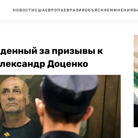
НОВОСТИ
США
ЕВРОПА
ЕВРАЗИЯ
ОБЪЯСНЯЕМ
МНЕНИЯ
В
жденный за призывы к
лександр Доценко