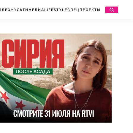
ИДЕО
МУЛЬТИМЕДИА
LIFESTYLE
СПЕЦПРОЕКТЫ