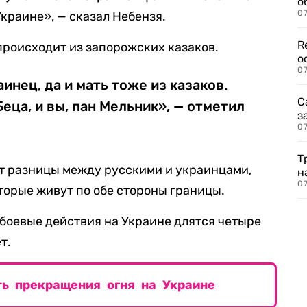
о
07
Украине», — сказал Небензя.
R
 происходит из запорожских казаков.
о
07
инец, да и мать тоже из казаков.
С
еца, и вы, пан Мельник», — отметил
з
07
Т
нет разницы между русскими и украинцами,
н
07
торые живут по обе стороны границы.
 боевые действия на Украине длятся четыре
т.
ть прекращения огня на Украине