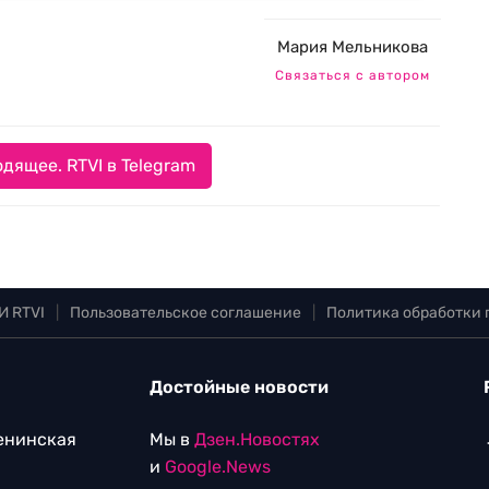
Мария Мельникова
Связаться с автором
дящее. RTVI в Telegram
И RTVI
|
Пользовательское соглашение
|
Политика обработки
Достойные новости
Ленинская
Мы в
Дзен.Новостях
и
Google.News