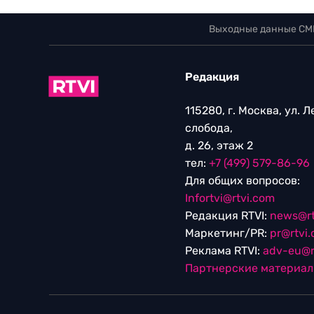
Выходные данные СМ
Редакция
115280, г. Москва, ул. 
слобода,
д. 26, этаж 2
тел:
+7 (499) 579-86-96
Для общих вопросов:
Infortvi@rtvi.com
Редакция RTVI:
news@rt
Маркетинг/PR:
pr@rtvi
Реклама RTVI:
adv-eu@r
Партнерские материа