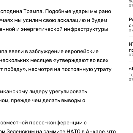
з
07
осподина Трампа. Подобные удары мы рано
Р
лучаях мы усилим свою эскалацию и будем
с
оенной и энергетической инфраструктуры
07
N
п
мпа ввели в заблуждение европейские
07
нескольких месяцев «утверждают во всех
ет победу», несмотря на постоянную утрату
«
т
07
риканскому лидеру урегулировать
ом, прежде чем делать выводы о
совместной пресс-конференции с
м Зеленским на саммите НАТО в Анкаре, что