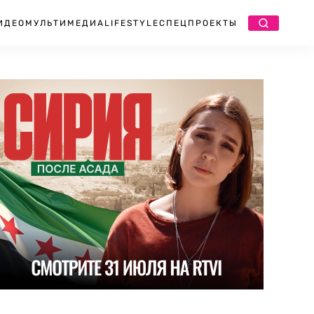
ИДЕО
МУЛЬТИМЕДИА
LIFESTYLE
СПЕЦПРОЕКТЫ