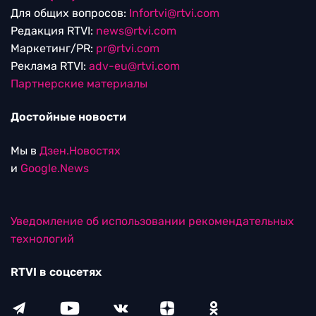
Для общих вопросов:
Infortvi@rtvi.com
Редакция RTVI:
news@rtvi.com
Маркетинг/PR:
pr@rtvi.com
Реклама RTVI:
adv-eu@rtvi.com
Партнерские материалы
Достойные новости
Мы в
Дзен.Новостях
и
Google.News
Уведомление об использовании рекомендательных
технологий
RTVI в соцсетях