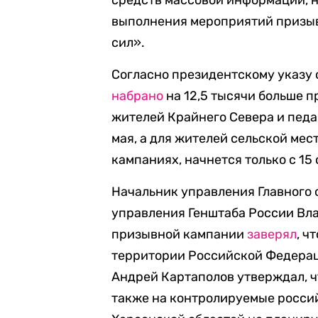
средств массовой информации, н
выполнения мероприятий призы
сил».
Согласно президентскому указу 
набрано
на 12,5 тысячи больше п
жителей Крайнего Севера и педа
мая, а для жителей сельской мес
кампаниях, начнется только с 15 
Начальник управления Главного
управления Генштаба России Вл
призывной кампании
заверял
, ч
территории Российской Федераци
Андрей Картаполов утверждал, ч
также на контролируемые росси