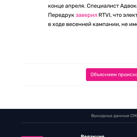
конце апреля. Специалист Адво
Передрук
заверил
RTVI, что эле
в ходе весенней кампании, не и
Объясняем происхо
Выходные данные СМ
Редакция