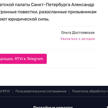
катской палаты Санкт-Петербурга Александр
ктронные повестки, разосланные призывникам
меют юридической силы.
Ольга Достоевская
Связаться с автором
дящее. RTVI в Telegram
И RTVI
|
Пользовательское соглашение
|
Политика обработки
Достойные новости