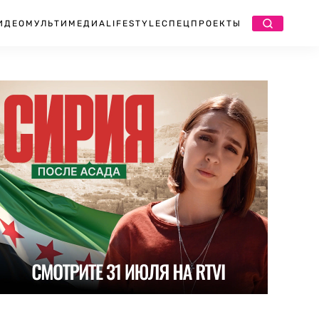
ИДЕО
МУЛЬТИМЕДИА
LIFESTYLE
СПЕЦПРОЕКТЫ