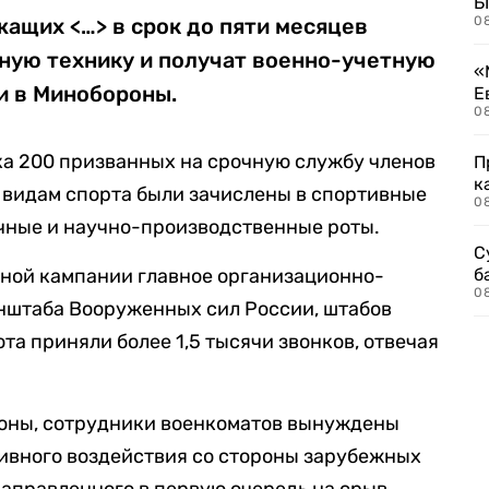
Б
ащих <…> в срок до пяти месяцев
0
ную технику и получат военно-учетную
«
и в Минобороны.
Е
0
ка 200 призванных на срочную службу членов
П
к
 видам спорта были зачислены в спортивные
0
учные и научно-производственные роты.
С
ной кампании главное организационно-
б
0
нштаба Вооруженных сил России, штабов
та приняли более 1,5 тысячи звонков, отвечая
роны, сотрудники военкоматов вынуждены
тивного воздействия со стороны зарубежных