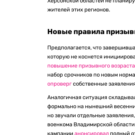
Херсонской областей не планиру
жителей этих регионов.
Новые правила призыв
Предполагается, что завершивша
которую не коснется иницииров
повышение призывного возраст
набор срочников по новым норма
опроверг
собственные заявления
Аналогичная ситуация складывал
формально на нынешний весенни
но звучали отдельные заявления
военкома Владимирской области
кампании
анонсировал
полный от