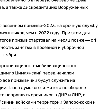
аправленного в первую очередь на срыв
ва, а также дискредитацию Вооруженных
о весеннем призыве-2023, на срочную службу
ризывников, чем в 2022 году. При этом для
гогов призыв стартовал на месяц позже ― с 1
тности, занятых в посевной и уборочной
октября.
 организационно-мобилизационного
адимир Цимлянский перед началом
то все призывники будут служить на
и. Глава думского комитета по обороне
то направлять срочников в ДНР и ЛНР, а
йскими войсками территории Запорожской и