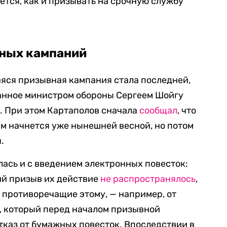
ется, как и призывать на срочную службу
ных кампаний
яся призывная кампания стала последней,
анное министром обороны Сергеем Шойгу
а
. При этом Картаполов сначала
сообщал
, что
м начнется уже нынешней весной, но потом
.
ась и с введением электронных повесток:
й призыв их действие
не распространялось
,
, противоречащие этому, — например, от
, который перед началом призывной
каз от бумажных повесток. Впоследствии в